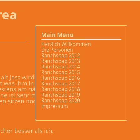
rea
Main Menu
Herzlich Willkommen
Die Personen
Ranchsoap 2012
Ranchsoap 2013
Ranchsoap 2014
Ranchsoap 2015
alt Jess wird, er hat
Ranchsoap 2016
t was ihm in den Kopf
Ranchsoap 2017
estens am nächsten
Ranchsoap 2018
e ist sehr müde. Jess
Ranchsoap 2019
en sitzen noch etwas
Ranchsoap 2020
Impressum
cher besser als ich.