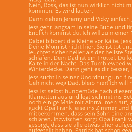
Nein, Boss, das ist nun wirklich nicht 
kommen. Es wird lauter.
Dann ziehen Jeremy und Vicky einfach 
Jess geht langsam in seine Bude und fin
Endlich kommst du. Ich will zu meiner M
Dabei bibbert die Kleine vor Kälte. Jess 
Deine Mom ist nicht hier. Sie ist tot 
leuchtet sicher heller als der hellste 
schlafen. Dein Dad ist ein Trottel. D
Kälte in der Nacht. Das Tumbleweed weh
Winterdecke. Dann geht es dir besser, 
Jess sucht in seiner Unordnung und fi
Geh nicht weg Dad, bleib hier! Ich will n
Jess ist selbst hundemüde nach diesem 
Klamotten aus und legt sich mit ins Bet
noch einige Male mit Albträumen auf, 
guckt Opa Frank leise ins Zimmer und 
mitbekommen, dass sein Sohn eine anst
schlafen. Inzwischen sorgt Opa Frank wi
gesorgt, dass sie alle etwas eher aufg
aufgeteilt haben. Patrick hat schon ge