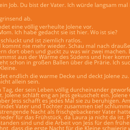
mein Job. Du bist der Vater. Ich würde langsam mal
grinsend ab.
det eine völlig verheulte Jolene vor.
om. Ich habe gedacht sie ist hier. Wo ist sie?
schluckt und ist ziemlich ratlos.
und kommt nie mehr wieder. Schau mal nach draußen
Stern dort oben und guckt zu was wir zwei machen. D
u kommst aus der Wärme des Südens und hier komm
t schon in großen Ballen über die Prärie. Ich such
Kleine.
ndet endlich die warme Decke und deckt Jolene zu.
icht allein sein.
Tag, der sein Leben völlig durcheinander geworfe
t. Jolene schläft eng an Jess gekuschelt ein. Jolen
aber Jess schafft es jedes Mal sie zu beruhigen. 
findet Vater und Tochter zusammen tief schlumme
rengende Nacht als frischgebackener Vater hatte
eder für das Frühstück, da Laura ja nicht da ist. P
estanden sind und die Arbeit von Jess für den früh
ahnt, dass die erste Nacht für die Kleine schwieri