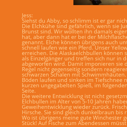
Jess:
Siehst du Abby, so schlimm ist er gar nic
Die Elchkühe sind gefährlich, wenn sie J
Brunst sind. Wir wollten ihn damals eige
hat, aber dann hat er bei der Milchfla
genannt. Elche können übrigens auch unt
schnell laufen wie ein Pferd. Unser Yell
erreichen. Die Alaskaelchbullen können s
als Einzelgänger und treffen sich nur in 
abgeworfen wird. Damit imponieren sie d
Regel nicht gegenseitig sondern reagier
schwarzen Schalen mit Schwimmhäuten. D
Böden laufen und sinken im Tiefschnee ni
kurzen ungegabelten Spieß, im folgenden
Seite.
Die weitere Entwicklung ist nicht gesetz
Elchbullen im Alter von 5-10 Jahren habe
Geweihentwicklung wieder zurück. Frisch
Hirsche. Sie sind gleich dunkelbraun bis 
Wo ist übrigens meine gute Winchester ge
Stück! Auf Fische zum Abendessen müsst 