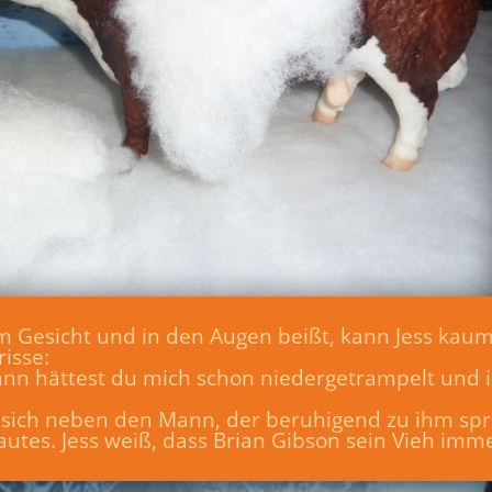
m Gesicht und in den Augen beißt, kann Jess ka
isse:
Dann hättest du mich schon niedergetrampelt und i
sich neben den Mann, der beruhigend zu ihm spric
utes. Jess weiß, dass Brian Gibson sein Vieh imme