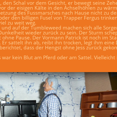
, den Schal vor dem Gesicht, er bewegt seine Zehe
or der eisigen Kälte in den Achselhöhlen zu wärm
setzung des Fussmarsches nach Hause nicht zu denk
der den billigen Fusel von Trapper Fergus trinke
iel zu weit weg.
d und auf der Tumbleweed machen sich alle Sorgen 
 Dunkelheit wieder zurück zu sein. Der Sturm sche
 ohne Pause. Der Vormann Patrick ist noch im Stal
Er sattelt ihn ab, reibt ihn trocken, legt ihm ein
 berichtet, dass der Hengst ohne Jess zurück geko
war kein Blut am Pferd oder am Sattel. Vielleicht i