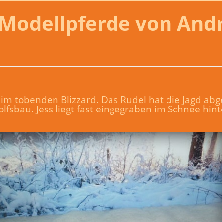
Modellpferde von And
e im tobenden Blizzard. Das Rudel hat die Jagd ab
sbau. Jess liegt fast eingegraben im Schnee hint