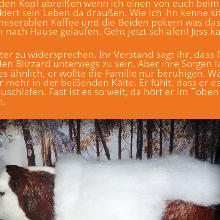
r den Kopf abreißen wenn ich einen von euch beim
skiert sein Leben da draußen. Wie ich ihn kenne sit
 miserablen Kaffee und die Beiden pokern was das
nn nach Hause gelaufen. Geht jetzt schlafen! Jess k
er zu widersprechen. Ihr Verstand sagt ihr, dass 
nden Blizzard unterwegs zu sein. Aber ihre Sorgen 
ähnlich, er wollte die Familie nur beruhigen. Wä
r mehr in der beißenden Kälte. Er fühlt, dass er e
uschlafen. Fast ist es so weit, da hört er im Tobe
n.