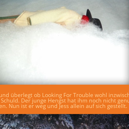
f und überlegt ob Looking For Trouble wohl inzwis
e Schuld. Der junge Hengst hat ihm noch nicht gen
. Nun ist er weg und Jess allein auf sich gestellt.