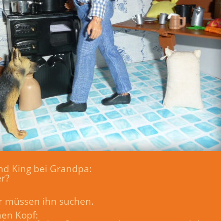
nd King bei Grandpa:
er?
ir müssen ihn suchen.
nen Kopf: