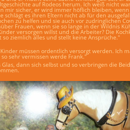
Weltgeschichte auf Rodeos herum. Ich weiß nicht wa
n mir sicher, er wird immer höflich bleiben, wenn
e schlägt es ihren Eltern nicht ab für den ausgefa
ochen zu helfen und sie auch vor zudringlichen C
er Frauen, wenn sie so lange in der Wildnis Küh
e Kinder versorgen willst und die Arbeiter? Die Koc
t so ziemlich alles und stellt keine Ansprüche."
e Kinder müssen ordentlich versorgt werden. Ich 
ch so sehr vermissen werde Frank."
 Glas, dann sich selbst und so verbringen die Be
kommen.