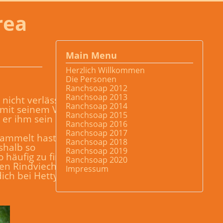
rea
Main Menu
Herzlich Willkommen
Die Personen
Ranchsoap 2012
Ranchsoap 2013
 nicht verlässt, kann
Ranchsoap 2014
 mit seinem Vater
Ranchsoap 2015
d er ihm sein neues
Ranchsoap 2016
Ranchsoap 2017
ammelt hast. Sie hat
Ranchsoap 2018
shalb so
Ranchsoap 2019
 häufig zu finden,
Ranchsoap 2020
hen Rindviechern
Impressum
dich bei Hetty