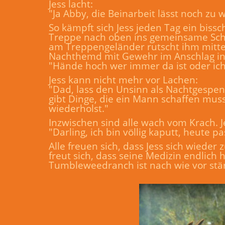
Jess lacht:
"Ja Abby, die Beinarbeit lässt noch zu
So kämpft sich Jess jeden Tag ein bis
Treppe nach oben ins gemeinsame Schla
am Treppengeländer rutscht ihm mitten
Nachthemd mit Gewehr im Anschlag in 
"Hände hoch wer immer da ist oder ich
Jess kann nicht mehr vor Lachen:
"Dad, lass den Unsinn als Nachtgespens
gibt Dinge, die ein Mann schaffen mus
wiederholst."
Inzwischen sind alle wach vom Krach. Je
"Darling, ich bin völlig kaputt, heute p
Alle freuen sich, dass Jess sich wieder
freut sich, dass seine Medizin endlich
Tumbleweedranch ist nach wie vor stärk