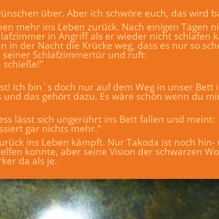
 wünschen über. Aber ich schwöre euch, das wird b
schen mehr ins Leben zurück. Nach einigen Tagen n
fzimmer in Angriff als er wieder nicht schlafen 
 in der Nacht die Krücke weg, dass es nur so sch
seiner Schlafzimmertür und ruft:
 schieße!"
t! Ich bin`s doch nur auf dem Weg in unser Bett 
s und das gehört dazu. Es wäre schön wenn du mi
ss lässt sich ungerührt ins Bett fallen und meint:
assiert gar nichts mehr."
 zurück ins Leben kämpft. Nur Takoda ist noch hin-
 helfen konnte, aber seine Vision der schwarzen W
er da als je.