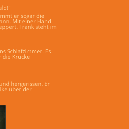
ald!"
immt er sogar die
kann. Mit einer Hand
eppert. Frank steht im
ins Schlafzimmer. Es
r die Krücke
 und hergerissen. Er
olke über der