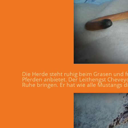
Die Herde steht ruhig beim Grasen und f
Pferden anbietet. Der Leithengst Cheveyo
Ruhe bringen. Er hat wie alle Mustangs d